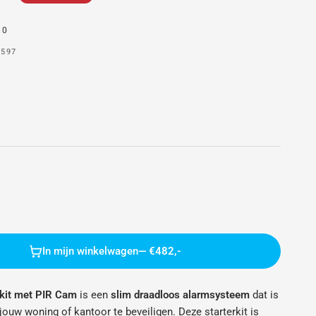
0
0597
In mijn winkelwagen
— €482,-
rkit met PIR Cam
is een
slim draadloos alarmsysteem
dat is
uw woning of kantoor te beveiligen. Deze starterkit is