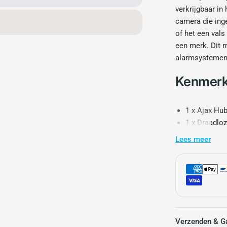
verkrijgbaar in 
camera die ing
of het een vals
een merk. Dit m
alarmsystemen 
Kenmerk
1 x Ajax Hub
1 x Draadlo
1 x Draadlo
Lees meer
1 x Afstand
Met real-time n
bediening via d
de ingebouwde 
online, zelfs b
Verzenden & Ga