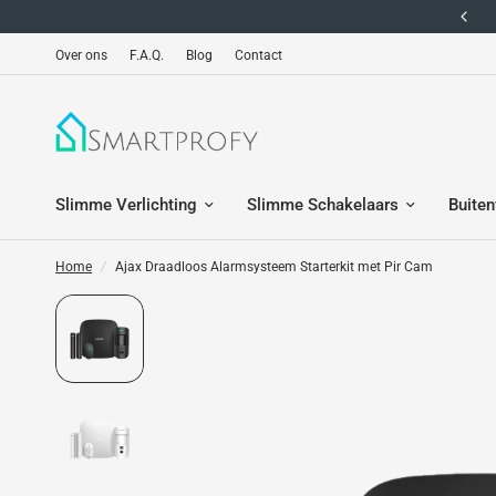
Geen Dropshipping!
Over ons
F.A.Q.
Blog
Contact
Slimme Verlichting
Slimme Schakelaars
Buiten
Home
/
Ajax Draadloos Alarmsysteem Starterkit met Pir Cam