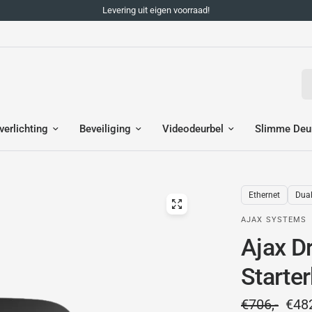
Levering uit eigen voorraad!
Zo
verlichting
Beveiliging
Videodeurbel
Slimme Deu
Ethernet
Dua
AJAX SYSTEMS
Ajax D
Starte
€706,-
€482