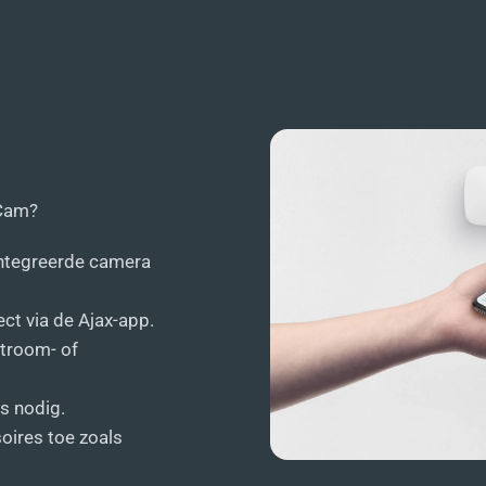
 Cam?
ntegreerde camera
ect via de Ajax-app.
stroom- of
s nodig.
oires toe zoals