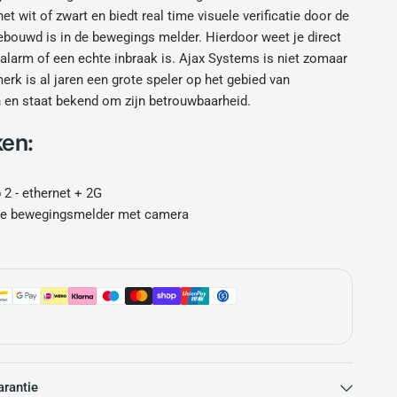
het wit of zwart en biedt real time visuele verificatie door de
ebouwd is in de bewegings melder. Hierdoor weet je direct
 alarm of een echte inbraak is. Ajax Systems is niet zomaar
erk is al jaren een grote speler op het gebied van
en staat bekend om zijn betrouwbaarheid.
en:
 2 - ethernet + 2G
ze bewegingsmelder met camera
os magneetcontact
sbediening
otificaties, slimme sensoren en eenvoudige installatie en
e Ajax-app is deze set perfect om zelf te installeren. Dankzij
GSM- en LAN-ondersteuning blijft je alarmsysteem altijd
ij netwerkproblemen.
rantie