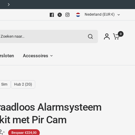
Gratis retourneren.
Nederland (EUR €)
eken naar...
0
rsloten
Accessoires
l Sim
Hub 2 (2G)
raadloos Alarmsysteem
rkit met Pir Cam
,-
Bespaar €224,00